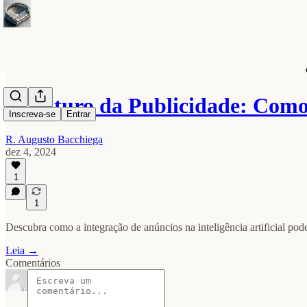
O Futuro da Publicidade: Com
Inscreva-se
Entrar
R. Augusto Bacchiega
dez 4, 2024
1
1
Descubra como a integração de anúncios na inteligência artificial pod
Leia →
Comentários