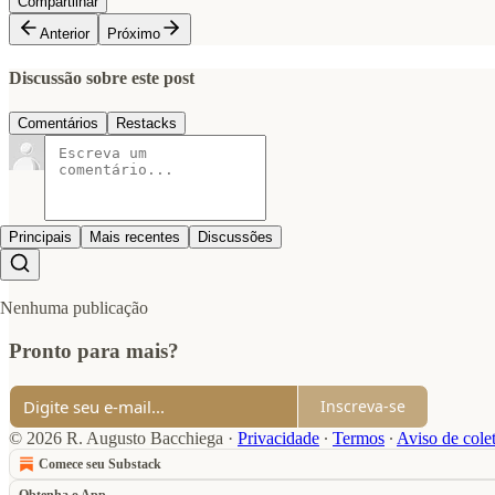
Compartilhar
Anterior
Próximo
Discussão sobre este post
Comentários
Restacks
Principais
Mais recentes
Discussões
Nenhuma publicação
Pronto para mais?
Inscreva-se
© 2026 R. Augusto Bacchiega
·
Privacidade
∙
Termos
∙
Aviso de cole
Comece seu Substack
Obtenha o App