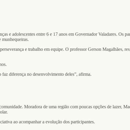
ças e adolescentes entre 6 e 17 anos em Governador Valadares. Os par
 e munhequeiras.
to, perseverança e trabalho em equipe. O professor Gerson Magalhães, re
nos.
o faz diferença no desenvolvimento deles”, afirma.
comunidade. Moradora de uma região com poucas opções de lazer, Madal
olar.
niciativa ao acompanhar a evolução dos participantes.